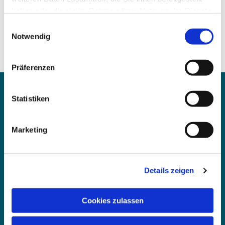
haben oder die sie im Rahmen Ihrer Nutzung der Dienste
gesammelt haben.
Einwilligungsauswahl
Notwendig
Präferenzen
Statistiken
Marketing
Ev. Emmaus-Kirchengemeinde Oestrich-
Dröschede
Gemeindebüro: Grürmannsheider Straße 2, 58462
Details zeigen
Iserlohn
is-kg-oestrich@ekvw.de
Kontakt und Anfahrt
Cookies zulassen