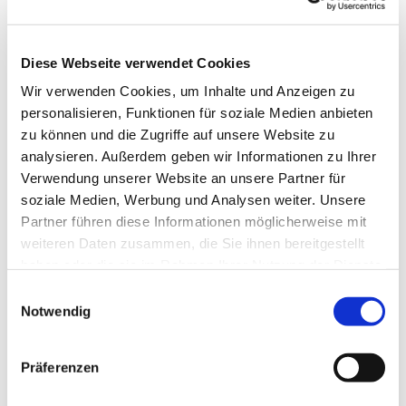
Leitung: Jasmine Turck
Rauhe Hardt 1
58642 Iserlohn
Diese Webseite verwendet Cookies
02374 70250

Wir verwenden Cookies, um Inhalte und Anzeigen zu
ev.familienzentrumdroeschede

personalisieren, Funktionen für soziale Medien anbieten
zu können und die Zugriffe auf unsere Website zu
Mehr erfahren
analysieren. Außerdem geben wir Informationen zu Ihrer
Verwendung unserer Website an unsere Partner für
soziale Medien, Werbung und Analysen weiter. Unsere
Partner führen diese Informationen möglicherweise mit
weiteren Daten zusammen, die Sie ihnen bereitgestellt
Ev. Familienzentrum
haben oder die sie im Rahmen Ihrer Nutzung der Dienste
gesammelt haben.
Davidkindergarten
Einwilligungsauswahl
Notwendig
„Unsere Einrichtung ist ein weites offenes Zelt und Gott ist
mitten unter uns“ – dieser Leitsatz prägt unser tägliches
Präferenzen
Miteinander. Wir verstehen unsere Kindertageseinrichtung
als einen Ort, an dem sich Kinder und Familien