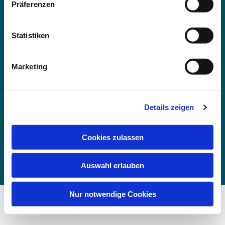
Präferenzen
Iserlohn
is-kg-oestrich@ekvw.de
Kontakt und Anfahrt
Statistiken
Marketing
Details zeigen
Impressum
Datenschutzerklärung
ChurchDesk-
Cookies zulassen
Login
Auswahl erlauben
Nur notwendige Cookies