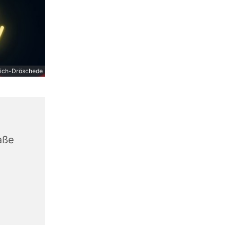
ich-Dröschede
aße