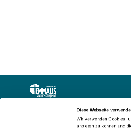
Ev. Emmaus-Kirchengemeinde Oestrich-Drösch
Diese Webseite verwende
Gemeindebüro: Grürmannsheider Straße 2, 58462
Wir verwenden Cookies, um
is-kg-oestrich@ekvw.de
anbieten zu können und di
Kontakt und Anfahrt