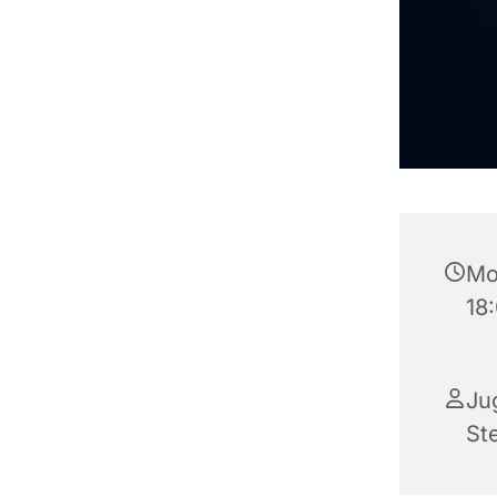
Mo
18
Ju
St