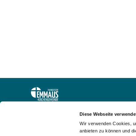
Ev. Emmaus-Kirchengemeinde Oestrich-Drösch
Diese Webseite verwende
Gemeindebüro: Grürmannsheider Straße 2, 58462
Wir verwenden Cookies, um
is-kg-oestrich@ekvw.de
anbieten zu können und di
Kontakt und Anfahrt