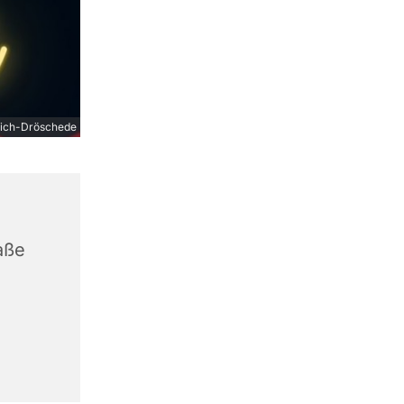
ich-Dröschede
aße