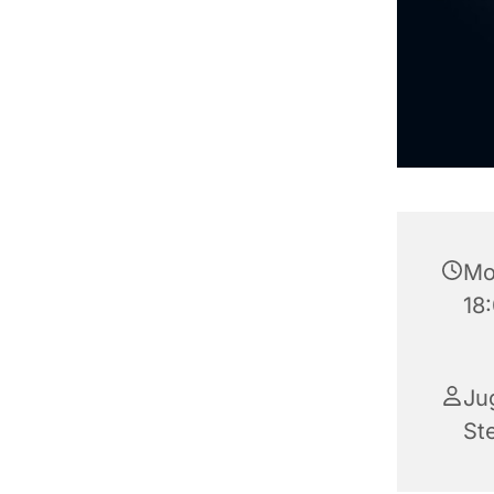
Mon
18
Ju
St