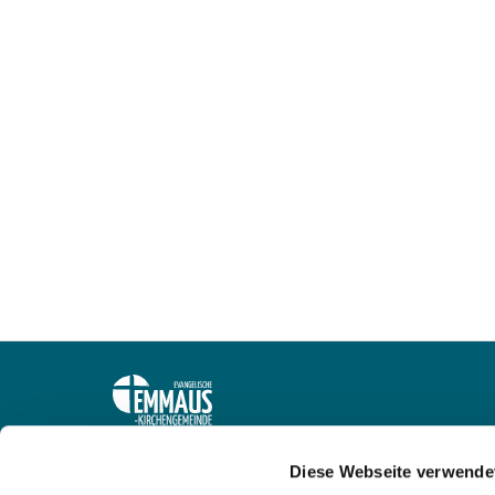
Ev. Emmaus-Kirchengemeinde Oestrich-Drösch
Diese Webseite verwende
Gemeindebüro: Grürmannsheider Straße 2, 58462