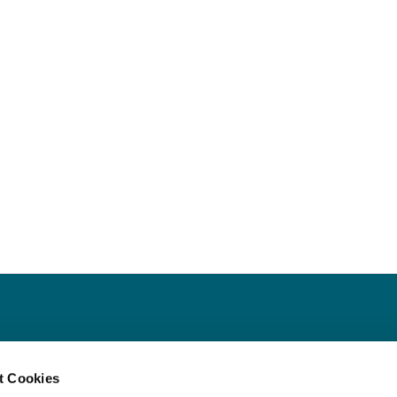
ede
t Cookies
 Iserlohn