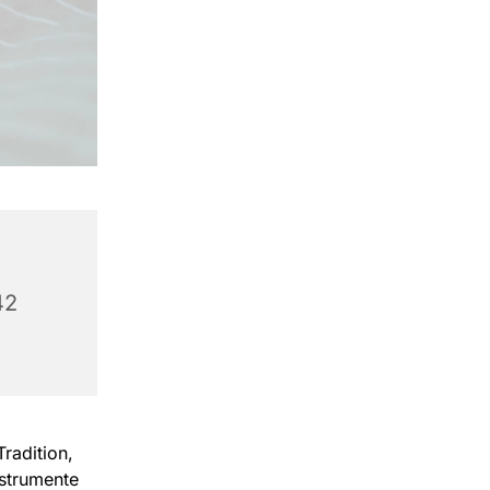
42
radition,
nstrumente