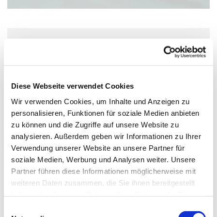
Mittwoch, 26. Mai 2027, 18:30 -
19:30 Uhr
Diese Webseite verwendet Cookies
Ev. Kirche Oestrich
Wir verwenden Cookies, um Inhalte und Anzeigen zu
personalisieren, Funktionen für soziale Medien anbieten
zu können und die Zugriffe auf unsere Website zu
analysieren. Außerdem geben wir Informationen zu Ihrer
Verwendung unserer Website an unsere Partner für
soziale Medien, Werbung und Analysen weiter. Unsere
Dies könnte Sie auch
Partner führen diese Informationen möglicherweise mit
interessieren
weiteren Daten zusammen, die Sie ihnen bereitgestellt
haben oder die sie im Rahmen Ihrer Nutzung der Dienste
gesammelt haben.
Einwilligungsauswahl