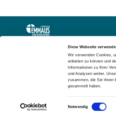
Ev. Emmaus-Kirchengemeinde Oestrich-Drösch
Diese Webseite verwende
Gemeindebüro: Grürmannsheider Straße 2, 58462
Wir verwenden Cookies, um
is-kg-oestrich@ekvw.de
anbieten zu können und di
Kontakt und Anfahrt
Informationen zu Ihrer Ve
und Analysen weiter. Unse
zusammen, die Sie ihnen b
gesammelt haben.
Einwilligungsauswahl
Notwendig