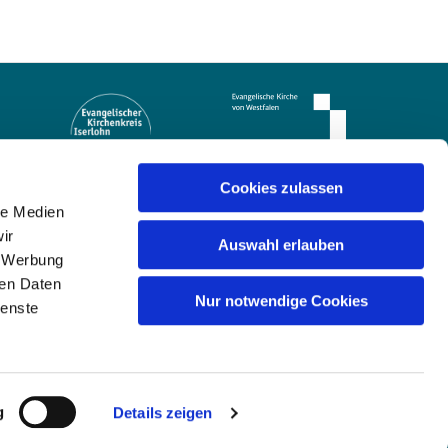
Cookies zulassen
le Medien
ir
Auswahl erlauben
, Werbung
ren Daten
Nur notwendige Cookies
ienste
g
Details zeigen